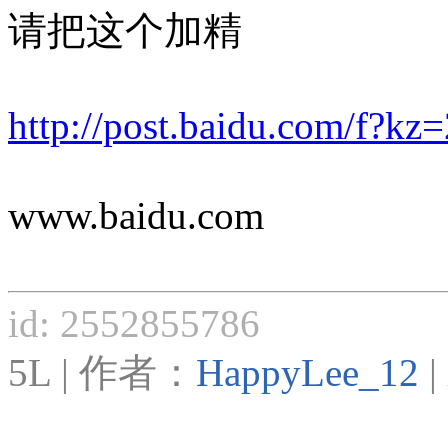
请把这个加精
http://post.baidu.com/f?k
www.baidu.com
id: 2552855786
5L | 作者：
HappyLee_12
|