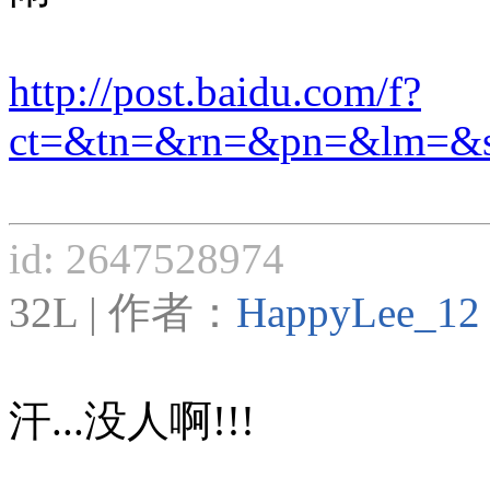
http://post.baidu.com/f?
ct=&tn=&rn=&pn=&lm=
id: 2647528974
32L | 作者：
HappyLee_12
汗...没人啊!!!