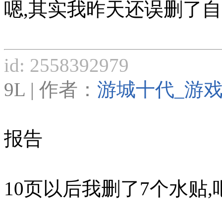
嗯,其实我昨天还误删了自己
id: 2558392979
9L | 作者：
游城十代_游
报告
10页以后我删了7个水贴